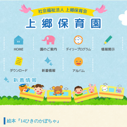
絵本『14ひきのかぼちゃ』